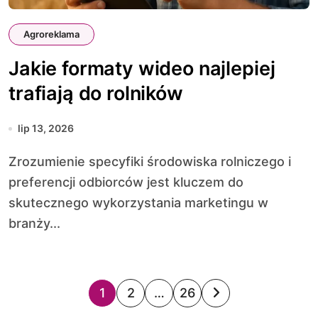
Agroreklama
Jakie formaty wideo najlepiej
trafiają do rolników
lip 13, 2026
Zrozumienie specyfiki środowiska rolniczego i
preferencji odbiorców jest kluczem do
skutecznego wykorzystania marketingu w
branży...
S
1
2
…
26