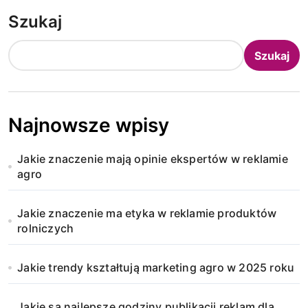
t
Szukaj
r
o
Szukaj
n
i
Najnowsze wpisy
c
Jakie znaczenie mają opinie ekspertów w reklamie
o
agro
w
Jakie znaczenie ma etyka w reklamie produktów
a
rolniczych
n
Jakie trendy kształtują marketing agro w 2025 roku
i
Jakie są najlepsze godziny publikacji reklam dla