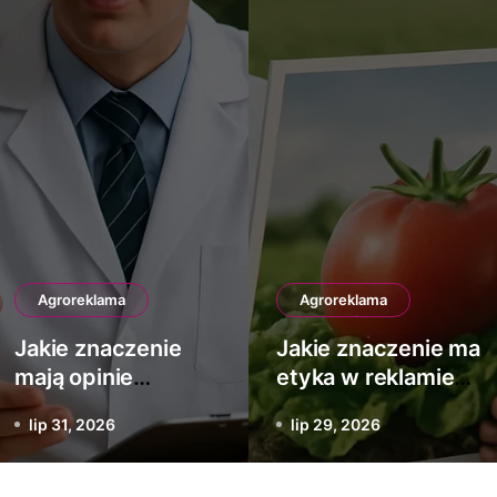
Agroreklama
Agroreklama
Jakie znaczenie
Jakie znaczenie ma
mają opinie
etyka w reklamie
ekspertów w
produktów
lip 31, 2026
lip 29, 2026
reklamie agro
rolniczych