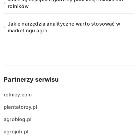
e
rolników
w
Jakie narzędzia analityczne warto stosować w
p
marketingu agro
i
s
ó
w
Partnerzy serwisu
rolnicy.com
plantatorzy.pl
agroblog.pl
agrojob.pl