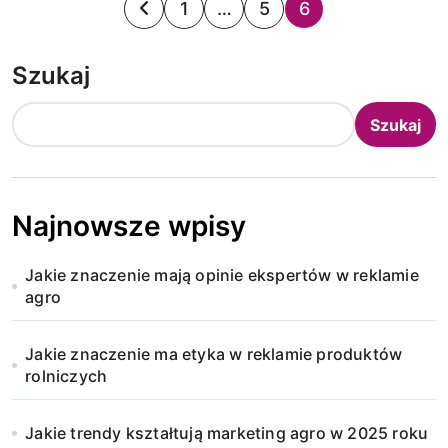
S
1
…
5
6
t
Szukaj
r
o
Szukaj
n
i
Najnowsze wpisy
c
Jakie znaczenie mają opinie ekspertów w reklamie
o
agro
w
Jakie znaczenie ma etyka w reklamie produktów
a
rolniczych
n
Jakie trendy kształtują marketing agro w 2025 roku