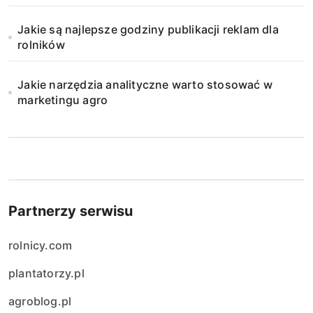
i
Jakie są najlepsze godziny publikacji reklam dla
e
rolników
w
Jakie narzędzia analityczne warto stosować w
p
marketingu agro
i
s
ó
w
Partnerzy serwisu
rolnicy.com
plantatorzy.pl
agroblog.pl