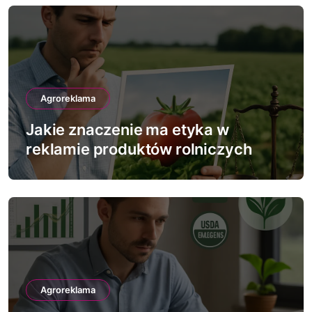
s
u
Agroreklama
Jakie znaczenie ma etyka w
reklamie produktów rolniczych
Agroreklama