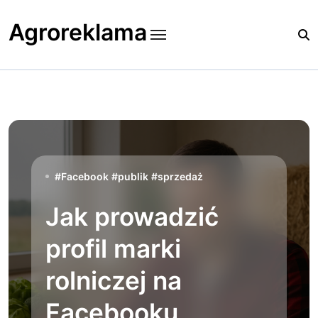
Skip
to
Agroreklama
content
#
Facebook
#
publik
#
sprzedaż
Jak prowadzić
profil marki
rolniczej na
Facebooku