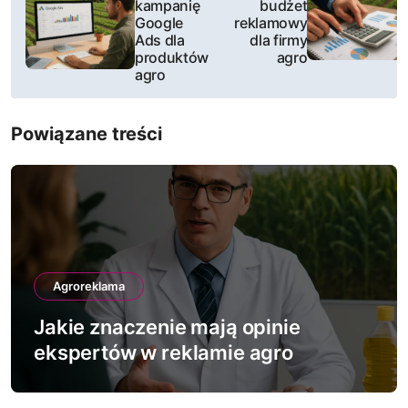
a
kampanię
budżet
Google
reklamowy
w
Ads dla
dla firmy
produktów
agro
i
agro
g
Powiązane treści
a
c
j
a
Agroreklama
w
Jakie znaczenie mają opinie
p
ekspertów w reklamie agro
i