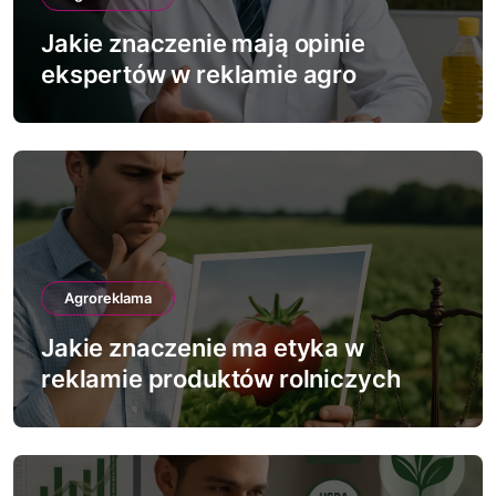
w
Jakie znaczenie mają opinie
p
ekspertów w reklamie agro
i
s
u
Agroreklama
Jakie znaczenie ma etyka w
reklamie produktów rolniczych