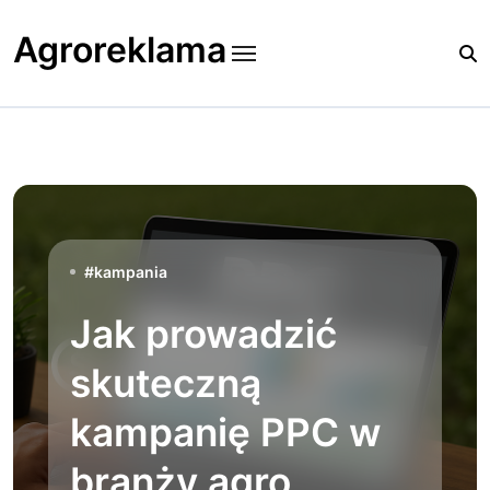
Skip
to
Agroreklama
content
#
kampania
Jak prowadzić
skuteczną
kampanię PPC w
branży agro