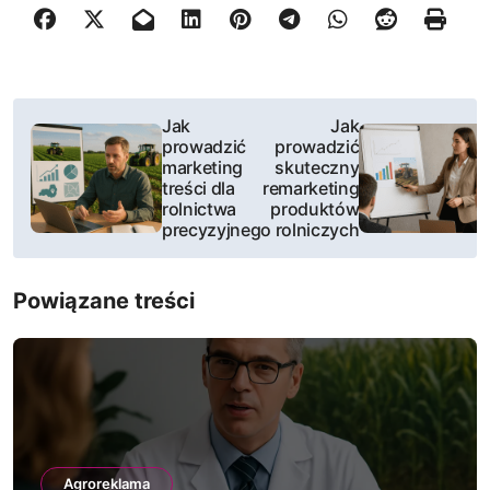
N
Jak
Jak
prowadzić
prowadzić
a
marketing
skuteczny
treści dla
remarketing
w
rolnictwa
produktów
precyzyjnego
rolniczych
i
g
Powiązane treści
a
c
j
a
Agroreklama