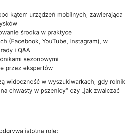
od kątem urządzeń mobilnych, zawierająca
rysków
owanie środka w praktyce
h (Facebook, YouTube, Instagram), w
rady i Q&A
adnikami sezonowymi
ne przez ekspertów
szą widoczność w wyszukiwarkach, gdy rolnik
k na chwasty w pszenicy” czy „jak zwalczać
odgrywa istotną rolę: