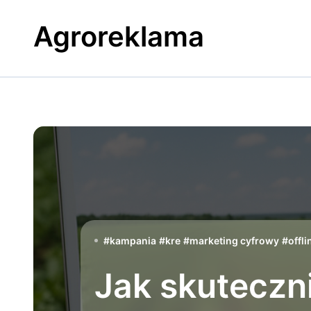
Skip
to
Agroreklama
content
#
kampania
#
kre
#
marketing cyfrowy
#
offli
Jak skuteczn