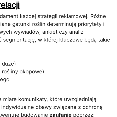
elacji
dament każdej strategii reklamowej. Różne
ane gatunki roślin determinują priorytety i
wych wywiadów, ankiet czy analiz
 segmentację, w której kluczowe będą takie
, duże)
 rośliny okopowe)
nego
 miarę komunikaty, które uwzględniają
i indywidualne obawy związane z ochroną
ekwentne budowanie
zaufanie
poprzez: