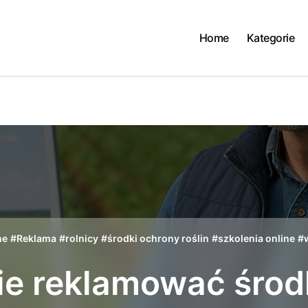
Home
Kategorie
ne
#
Reklama
#
rolnicy
#
środki ochrony roślin
#
szkolenia online
#
ie reklamować środ