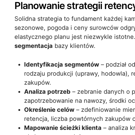
Planowanie strategii retency
Solidna strategia to fundament każdej kam
sezonowe, pogoda i ceny surowców odgry
elastycznego planu jest niezwykle istotn
segmentacja
bazy klientów.
Identyfikacja segmentów
– podział o
rodzaju produkcji (uprawy, hodowla),
zakupów.
Analiza potrzeb
– zebranie danych o p
zapotrzebowanie na nawozy, środki och
Określenie celów
– zdefiniowanie mier
retencja, liczba powtórnych zakupów 
Mapowanie ścieżki klienta
– analiza k