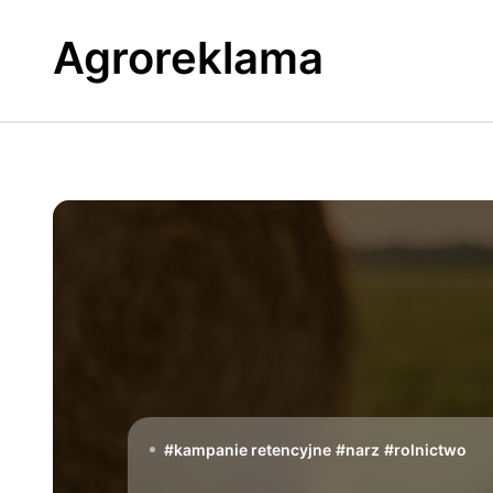
Skip
to
Agroreklama
content
#
kampanie retencyjne
#
narz
#
rolnictwo