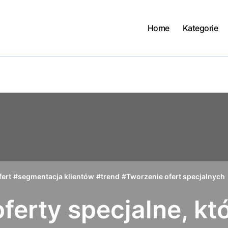
Home
Kategorie
fert
#
segmentacja klientów
#
trend
#
Tworzenie ofert specjalnych
ferty specjalne, kt