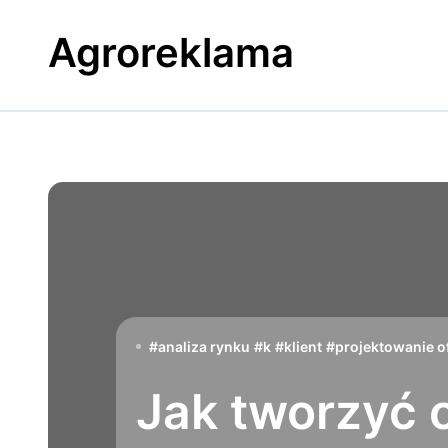
Skip
to
Agroreklama
content
#
analiza rynku
#
k
#
klient
#
projektowanie o
Jak tworzyć o