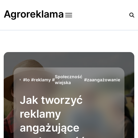
Skip
to
Agroreklama
content
Społeczność
#
lo
#
reklamy
#
#
zaangażowanie
wiejska
Jak tworzyć
reklamy
angażujące