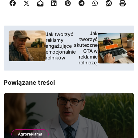
N
Jak
Jak tworzyć
tworzyć
reklamy
a
skuteczne
angażujące
CTA w
emocjonalnie
w
reklamie
rolników
rolniczej
i
g
Powiązane treści
a
c
j
a
Agroreklama