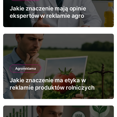
w
Jakie znaczenie mają opinie
p
ekspertów w reklamie agro
i
s
u
Agroreklama
Jakie znaczenie ma etyka w
reklamie produktów rolniczych