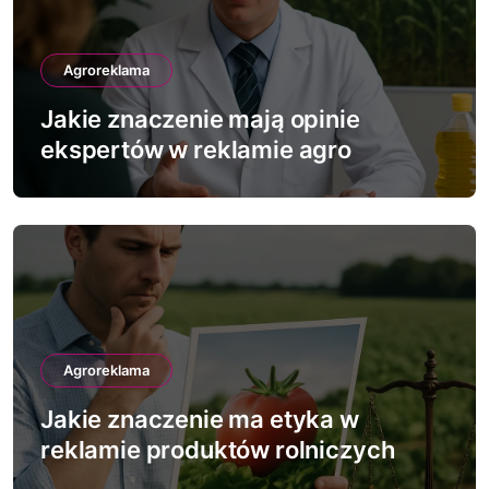
a
Agroreklama
w
Jakie znaczenie mają opinie
p
ekspertów w reklamie agro
i
s
u
Agroreklama
Jakie znaczenie ma etyka w
reklamie produktów rolniczych