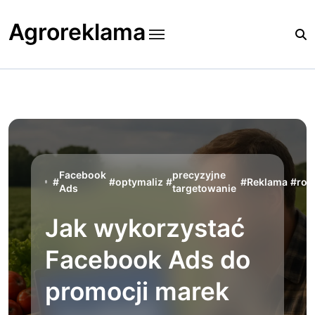
Skip
to
Agroreklama
content
Facebook
precyzyjne
#
#
optymaliz
#
#
Reklama
#
rol
Ads
targetowanie
Jak wykorzystać
Facebook Ads do
promocji marek