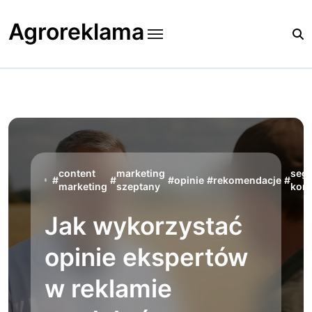
Skip
to
Agroreklama
content
content
marketing
seg
#
#
#
opinie
#
rekomendacje
#
marketing
szeptany
komu
Jak wykorzystać
opinie ekspertów
w reklamie