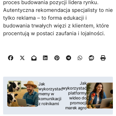
proces budowania pozycji lidera rynku.
Autentyczna rekomendacja specjalisty to nie
tylko reklama – to forma edukacji i
budowania trwałych więzi z klientem, które
procentują w postaci zaufania i lojalności.
N
Jak
Jak
wykorzystać
wykorzystać
a
platformy
memy w
wideo do
komunikacji
w
promocji
z rolnikami
marek agro
i