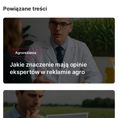
g
Powiązane treści
a
c
j
a
Agroreklama
w
Jakie znaczenie mają opinie
p
ekspertów w reklamie agro
i
s
u