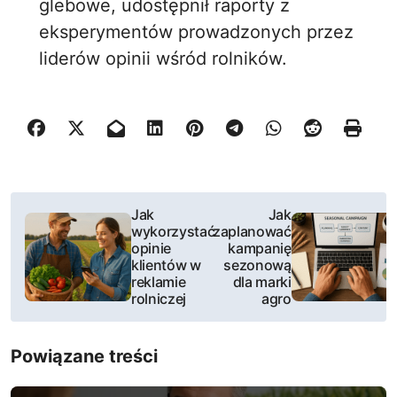
glebowe, udostępnił raporty z
eksperymentów prowadzonych przez
liderów opinii wśród rolników.
N
Jak
Jak
wykorzystać
zaplanować
a
opinie
kampanię
klientów w
sezonową
w
reklamie
dla marki
rolniczej
agro
i
g
Powiązane treści
a