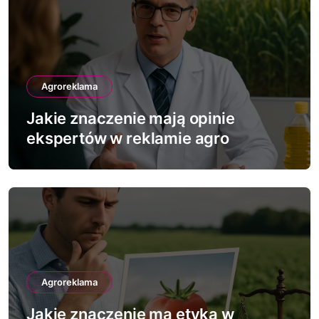
c
j
a
Agroreklama
w
Jakie znaczenie mają opinie
p
ekspertów w reklamie agro
i
s
u
Agroreklama
Jakie znaczenie ma etyka w