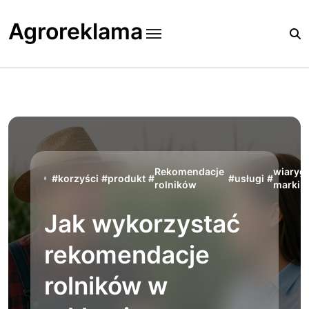
Skip
to
Agroreklama
content
Rekomendacje
wiaryg
#
korzyści
#
produkt
#
#
usługi
#
rolników
marki
Jak wykorzystać
rekomendacje
rolników w