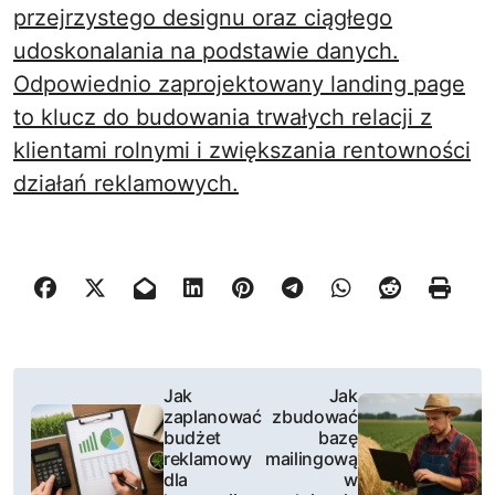
przejrzystego designu oraz ciągłego
udoskonalania na podstawie danych.
Odpowiednio zaprojektowany landing page
to klucz do budowania trwałych relacji z
klientami rolnymi i zwiększania rentowności
działań reklamowych.
N
Jak
Jak
zaplanować
zbudować
a
budżet
bazę
reklamowy
mailingową
w
dla
w