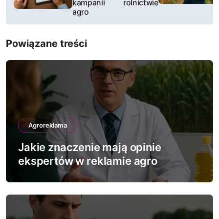
kampanii
rolnictwie
i
agro
g
Powiązane treści
a
c
j
a
Agroreklama
w
Jakie znaczenie mają opinie
p
ekspertów w reklamie agro
i
s
u