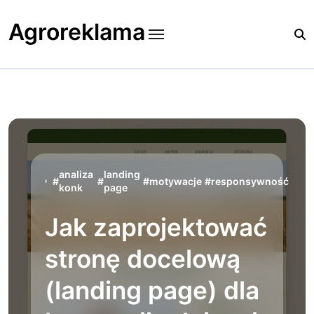
Skip
to
Agroreklama
content
analiza
landing
#
#
#
motywacje
#
responsywność
konk
page
Jak zaprojektować
stronę docelową
(landing page) dla