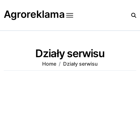
Skip
to
Agroreklama
content
Działy serwisu
Home
Działy serwisu