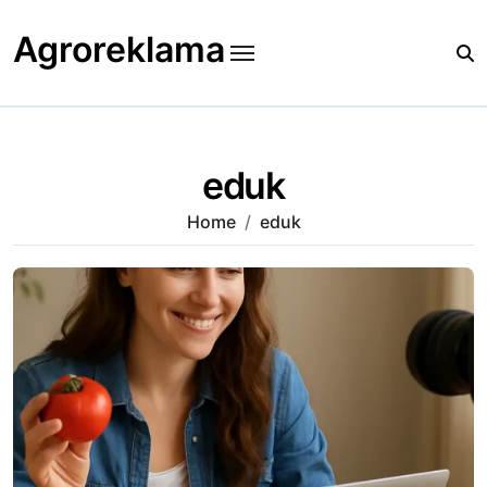
Skip
to
Agroreklama
content
eduk
Home
eduk