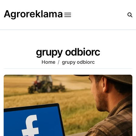
Skip
to
Agroreklama
content
grupy odbiorc
Home
grupy odbiorc