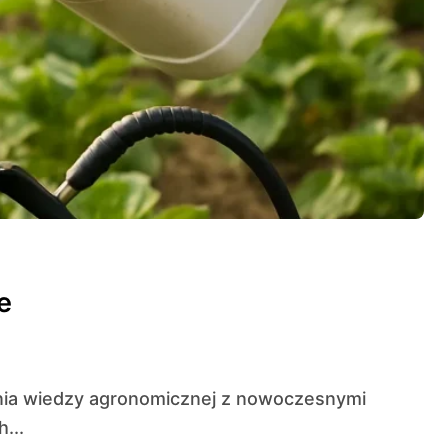
e
...