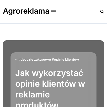
Skip
to
Agroreklama
content
#
decyzje zakupowe
#
opinie klientów
Jak wykorzystać
opinie klientów w
reklamie
produktów