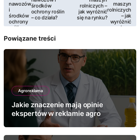
a
środków
rolniczych –
ochrony roślin
jak wyróżnić
w
– co działa?
się na rynku?
i
Powiązane treści
g
a
c
j
a
Agroreklama
w
Jakie znaczenie mają opinie
ekspertów w reklamie agro
p
i