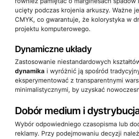
również pamiętać o marginesach spadów i b
ucięty podczas krojenia arkuszy. Ważne je
CMYK, co gwarantuje, że kolorystyka w dr
projektu komputerowego.
Dynamiczne układy
Zastosowanie niestandardowych kształtów
dynamika
i wyróżnić ją spośród tradycyj
eksperymentować z transparentnymi wars
minimalistycznymi, by uzyskać nowoczes
Dobór medium i dystrybucj
Wybór odpowiedniego czasopisma lub dod
reklamy. Przy podejmowaniu decyzji nale