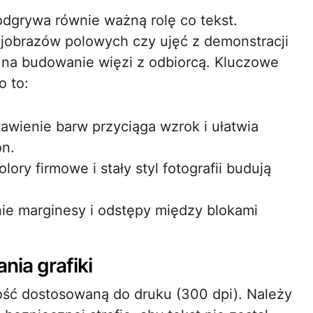
odgrywa równie ważną rolę co tekst.
jobrazów polowych czy ujęć z demonstracji
 na budowanie więzi z odbiorcą. Kluczowe
o to:
awienie barw przyciąga wzrok i ułatwia
on.
lory firmowe i stały styl fotografii budują
nie marginesy i odstępy między blokami
ia grafiki
zość dostosowaną do druku (300 dpi). Należy