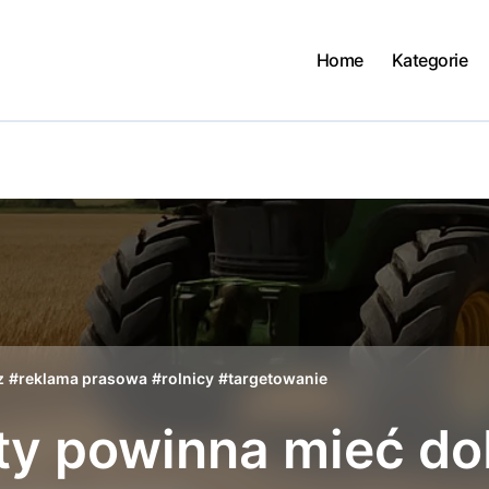
Home
Kategorie
z
#
reklama prasowa
#
rolnicy
#
targetowanie
ty powinna mieć do