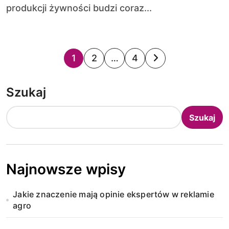
produkcji żywności budzi coraz...
S
1
2
…
4
t
Szukaj
r
o
Szukaj
n
i
Najnowsze wpisy
c
Jakie znaczenie mają opinie ekspertów w reklamie
o
agro
w