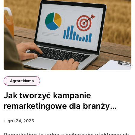
Agroreklama
Jak tworzyć kampanie
remarketingowe dla branży
rolniczej
gru 24, 2025
Remarketing to jedna z najbardziej efektywnych