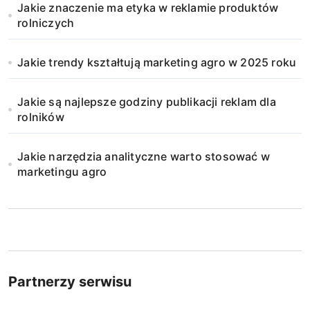
Jakie znaczenie ma etyka w reklamie produktów
a
rolniczych
n
Jakie trendy kształtują marketing agro w 2025 roku
i
Jakie są najlepsze godziny publikacji reklam dla
e
rolników
w
Jakie narzędzia analityczne warto stosować w
p
marketingu agro
i
s
ó
w
Partnerzy serwisu