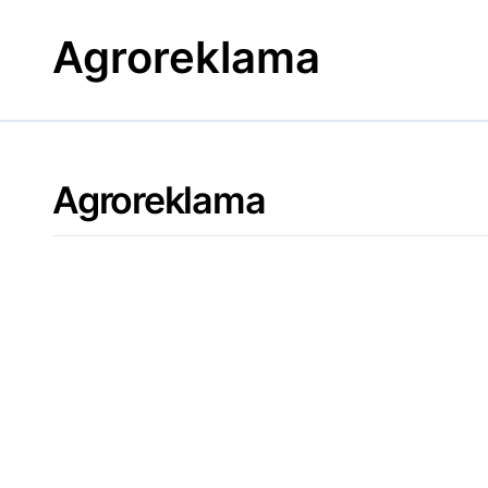
Skip
to
Agroreklama
content
Agroreklama